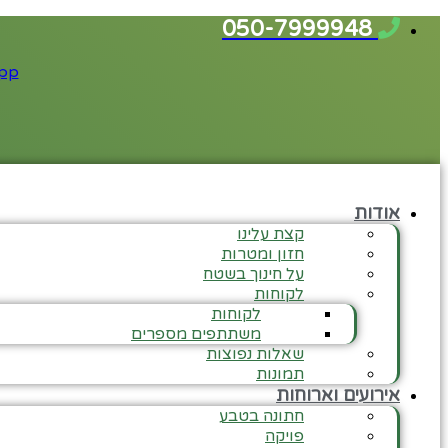
דלג
050-7999948
לתוכן
pp
אודות
קצת עלינו
חזון ומטרות
על חינוך בשטח
לקוחות
לקוחות
משתתפים מספרים
שאלות נפוצות
תמונות
אירועים וארוחות
חתונה בטבע
פויקה