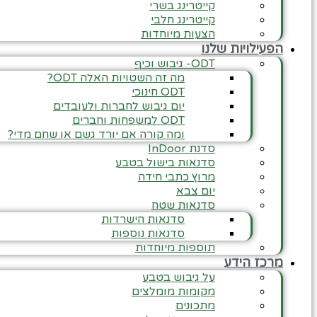
קייטרינג בשרי
קייטרינג חלבי
הצעות מיוחדות
הפעילויות שלנו
ODT- גיבוש וכיף
מה זה השטויות האלה ODT?
ODT חינוכי
יום גיבוש לחברות ולעובדים
ODT למשפחות וחברים
ומה קורה אם יורד גשם או שחם מדי?
סדנת InDoor
סדנאות בישול בטבע
מרוץ כתבי חידה
יום צבא
סדנאות שטח
סדנאות הישרדות
סדנאות נוספות
תוספות מיוחדות
מרכז הידע
על גיבוש בטבע
מקומות מומלצים
מתכונים