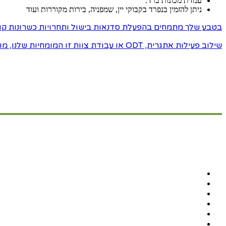
עמדת מכונות ברד.
ניתן להזמין בנפרד בקבוקי יין, שמפניה, בירות מקוררות ועוד
בטבע שלך מתמחים בהפעלת סדנאות בישול ותחרויות כשרונות קולינ
שילוב פעילות אתגרית, ODT או עבודת צוות זו המומחיות שלנו,
מו
אירועים בטבע
אירועים וארוחות
חתונה בטבע
מגוון אירועים וארוחות
אירועים לזוגות
הצעת נישואים