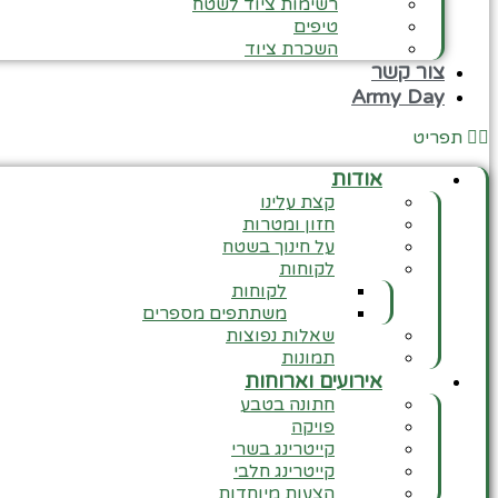
רשימות ציוד לשטח
טיפים
השכרת ציוד
צור קשר
Army Day
תפריט
אודות
קצת עלינו
חזון ומטרות
על חינוך בשטח
לקוחות
לקוחות
משתתפים מספרים
שאלות נפוצות
תמונות
אירועים וארוחות
חתונה בטבע
פויקה
קייטרינג בשרי
קייטרינג חלבי
הצעות מיוחדות