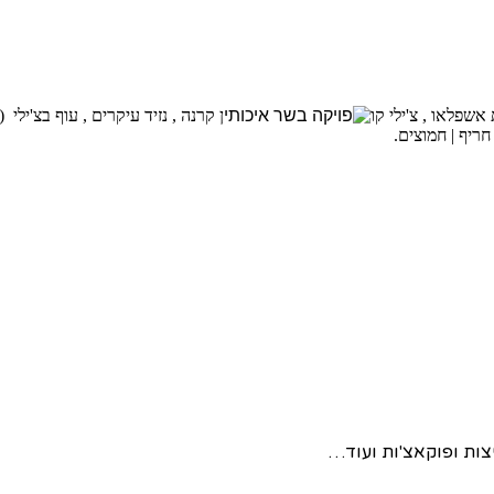
שפלאו , צ'ילי קו
ן קרנה , נזיד עיקרים , עוף בצ'י
חריף | חמוצים.
פיצות ופוקאצ'ות ועוד…