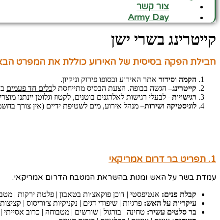
צור קשר
Army Day
קייטרינג בשרי ישן
חבילת הפקה בסיסית של האירוע כוללת את המפרט הבא
הקמה וסידור
אתר האירוע ובסופו פירוק וניקיון.
קייטרינג
– הגשה בבופה. הצעת הבסיס מתייחסת ל
כלים חד פעמים
בא
רגישויות
– לבעלי רגישות לאלרגנים בוטנים, לקטוז וגלוטן יינתנו מו
לוגיסטיקה ושירות
–
מנהל אירוע, מים לשטיפת ידיים (אין צורך בחשמ
1. תפריט בר דרום אמריקאי
עמדת בשר על האש ומנות בהשראת המטבח הדרום אמריקאי.
קבלת פנים:
אנטיפסטי | דוכן פוקאצ׳ות בטאבון | פלטת ירקות | מטבלי
עיקריות על האש:
פרגיות | שיפודי דגים | נקניקיות צ׳וריסוס | קציצ
בר סלטים עשיר:
טחינה | בורגול | שורשים | מטבוחה | כרוב אסייתי | 