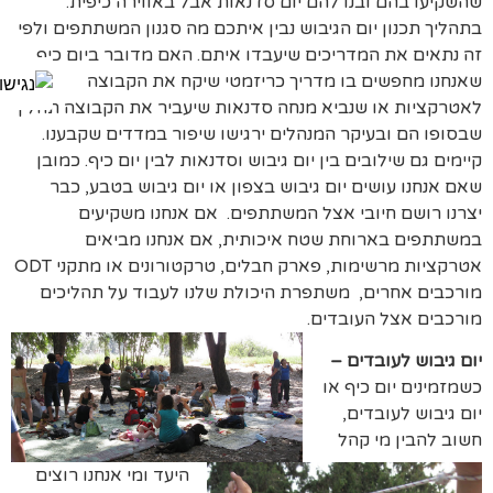
שהשקיעו בהם ובנו להם יום סדנאות אבל באווירה כיפית.
בתהליך תכנון יום הגיבוש נבין איתכם מה סגנון המשתתפים ולפי
זה נתאים את המדריכים שיעבדו איתם. האם מדובר ביום כיף
שאנחנו מחפשים בו מדריך כריזמטי שיקח את הקבוצה
לאטרקציות או שנביא מנחה סדנאות שיעביר את הקבוצה תהליך
שבסופו הם ובעיקר המנהלים ירגישו שיפור במדדים שקבענו.
קיימים גם שילובים בין יום גיבוש וסדנאות לבין יום כיף. כמובן
שאם אנחנו עושים יום גיבוש בצפון או יום גיבוש בטבע, כבר
יצרנו רושם חיובי אצל המשתתפים. אם אנחנו משקיעים
במשתתפים בארוחת שטח איכותית, אם אנחנו מביאים
אטרקציות מרשימות, פארק חבלים, טרקטורונים או מתקני ODT
מורכבים אחרים, משתפרת היכולת שלנו לעבוד על תהליכים
מורכבים אצל העובדים.
יום גיבוש לעובדים –
כשמזמינים יום כיף או
יום גיבוש לעובדים,
חשוב להבין מי קהל
היעד ומי אנחנו רוצים