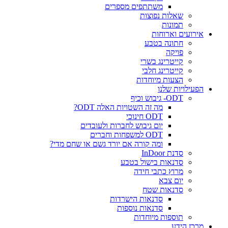
משתתפים מספרים
שאלות נפוצות
תמונות
אירועים וארוחות
חתונה בטבע
פויקה
קייטרינג בשרי
קייטרינג חלבי
הצעות מיוחדות
הפעילויות שלנו
ODT- גיבוש וכיף
מה זה השטויות האלה ODT?
ODT חינוכי
יום גיבוש לחברות ולעובדים
ODT למשפחות וחברים
ומה קורה אם יורד גשם או שחם מדי?
סדנת InDoor
סדנאות בישול בטבע
מרוץ כתבי חידה
יום צבא
סדנאות שטח
סדנאות הישרדות
סדנאות נוספות
תוספות מיוחדות
מרכז הידע