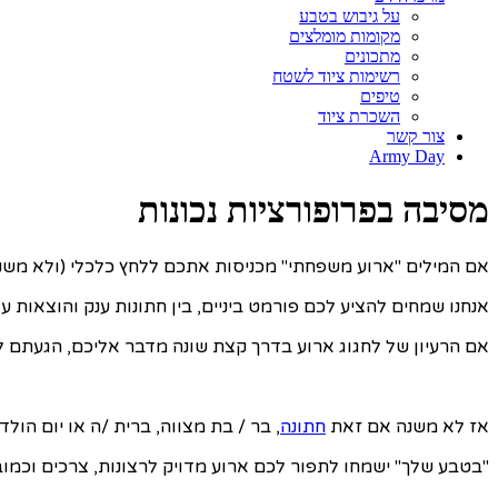
על גיבוש בטבע
מקומות מומלצים
מתכונים
רשימות ציוד לשטח
טיפים
השכרת ציוד
צור קשר
Army Day
מסיבה בפרופורציות נכונות
אם המילים "ארוע משפחתי" מכניסות אתכם ללחץ כלכלי (ולא משנה אם א
אנחנו שמחים להציע לכם פורמט ביניים, בין חתונות ענק והוצאות ע
אם הרעיון של לחגוג ארוע בדרך קצת שונה מדבר אליכם, הגעתם למ
אז לא משנה אם זאת
חתונה
, בר / בת מצווה, ברית /ה או יום הולד
"בטבע שלך" ישמחו לתפור לכם ארוע מדויק לרצונות, צרכים וכמו