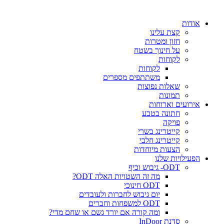
אודות
קצת עלינו
חזון ומטרות
על חינוך בשטח
לקוחות
לקוחות
משתתפים מספרים
שאלות נפוצות
תמונות
אירועים וארוחות
חתונה בטבע
פויקה
קייטרינג בשרי
קייטרינג חלבי
הצעות מיוחדות
הפעילויות שלנו
ODT- גיבוש וכיף
מה זה השטויות האלה ODT?
ODT חינוכי
יום גיבוש לחברות ולעובדים
ODT למשפחות וחברים
ומה קורה אם יורד גשם או שחם מדי?
סדנת InDoor