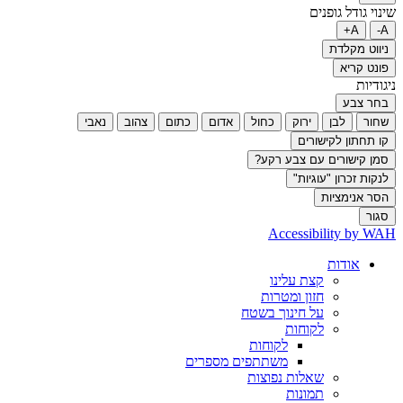
שינוי גודל גופנים
A+
A-
ניווט מקלדת
פונט קריא
ניגודיות
בחר צבע
שחור
לבן
ירוק
כחול
אדום
כתום
צהוב
נאבי
קו תחתון לקישורים
סמן קישורים עם צבע רקע?
לנקות זכרון "עוגיות"
הסר אנימציות
סגור
Accessibility by WAH
אודות
קצת עלינו
חזון ומטרות
על חינוך בשטח
לקוחות
לקוחות
משתתפים מספרים
שאלות נפוצות
תמונות