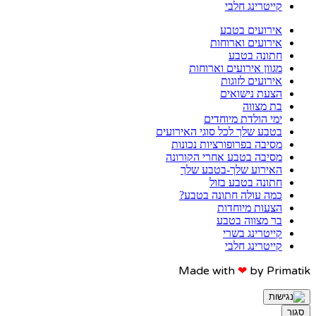
קייטרינג חלבי
אירועים בטבע
אירועים וארוחות
חתונה בטבע
מגוון אירועים וארוחות
אירועים לזוגות
הצעת נישואים
בת מצווה
ימי הולדת מיוחדים
בטבע שלך לכל סוגי האירועים
מסיבה בפרופורציות נכונות
מסיבה בטבע אחרי הקורונה
האירוע שלך-בטבע שלך
חתונה בטבע בזול
כמה עולה חתונה בטבע?
הצעות מיוחדות
בר מצווה בטבע
קייטרינג בשרי
קייטרינג חלבי
Made with
❤
by Primatik​​
סגור