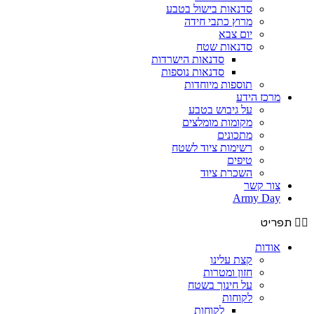
סדנאות בישול בטבע
מרוץ כתבי חידה
יום צבא
סדנאות שטח
סדנאות הישרדות
סדנאות נוספות
תוספות מיוחדות
מרכז הידע
על גיבוש בטבע
מקומות מומלצים
מתכונים
רשימות ציוד לשטח
טיפים
השכרת ציוד
צור קשר
Army Day
תפריט
אודות
קצת עלינו
חזון ומטרות
על חינוך בשטח
לקוחות
לקוחות