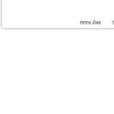
ר
Army Day