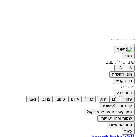
סגור
שינוי גודל גופנים
A+
A-
ניווט מקלדת
פונט קריא
ניגודיות
בחר צבע
שחור
לבן
ירוק
כחול
אדום
כתום
צהוב
נאבי
קו תחתון לקישורים
סמן קישורים עם צבע רקע?
לנקות זכרון "עוגיות"
הסר אנימציות
סגור