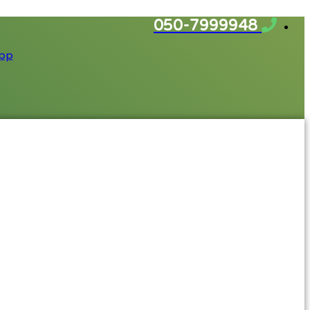
דלג
050-7999948
לתוכן
pp