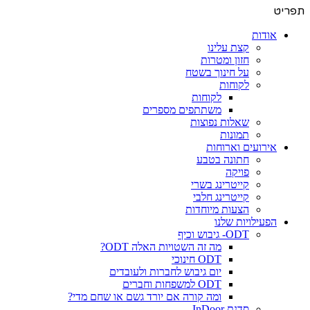
תפריט
אודות
קצת עלינו
חזון ומטרות
על חינוך בשטח
לקוחות
לקוחות
משתתפים מספרים
שאלות נפוצות
תמונות
אירועים וארוחות
חתונה בטבע
פויקה
קייטרינג בשרי
קייטרינג חלבי
הצעות מיוחדות
הפעילויות שלנו
ODT- גיבוש וכיף
מה זה השטויות האלה ODT?
ODT חינוכי
יום גיבוש לחברות ולעובדים
ODT למשפחות וחברים
ומה קורה אם יורד גשם או שחם מדי?
סדנת InDoor