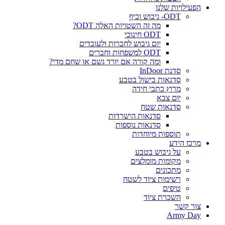
הפעילויות שלנו
ODT- גיבוש וכיף
מה זה השטויות האלה ODT?
ODT חינוכי
יום גיבוש לחברות ולעובדים
ODT למשפחות וחברים
ומה קורה אם יורד גשם או שחם מדי?
סדנת InDoor
סדנאות בישול בטבע
מרוץ כתבי חידה
יום צבא
סדנאות שטח
סדנאות הישרדות
סדנאות נוספות
תוספות מיוחדות
מרכז הידע
על גיבוש בטבע
מקומות מומלצים
מתכונים
רשימות ציוד לשטח
טיפים
השכרת ציוד
צור קשר
Army Day