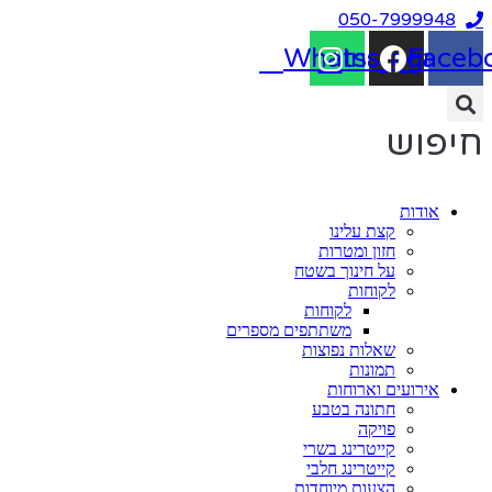
דלג
050-7999948
לתוכן
Whatsapp
Instagram
Faceb
חיפוש
אודות
קצת עלינו
חזון ומטרות
על חינוך בשטח
לקוחות
לקוחות
משתתפים מספרים
שאלות נפוצות
תמונות
אירועים וארוחות
חתונה בטבע
פויקה
קייטרינג בשרי
קייטרינג חלבי
הצעות מיוחדות