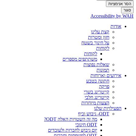
הסר אנימציות
סגור
Accessibility by WAH
אודות
קצת עלינו
חזון ומטרות
על חינוך בשטח
לקוחות
לקוחות
משתתפים מספרים
שאלות נפוצות
תמונות
אירועים וארוחות
חתונה בטבע
פויקה
קייטרינג בשרי
קייטרינג חלבי
הצעות מיוחדות
הפעילויות שלנו
ODT- גיבוש וכיף
מה זה השטויות האלה ODT?
ODT חינוכי
יום גיבוש לחברות ולעובדים
ODT למשפחות וחברים