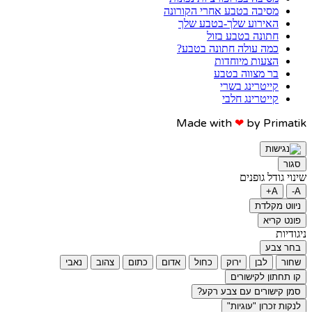
מסיבה בטבע אחרי הקורונה
האירוע שלך-בטבע שלך
חתונה בטבע בזול
כמה עולה חתונה בטבע?
הצעות מיוחדות
בר מצווה בטבע
קייטרינג בשרי
קייטרינג חלבי
Made with
❤
by Primatik​​
סגור
שינוי גודל גופנים
A+
A-
ניווט מקלדת
פונט קריא
ניגודיות
בחר צבע
שחור
לבן
ירוק
כחול
אדום
כתום
צהוב
נאבי
קו תחתון לקישורים
סמן קישורים עם צבע רקע?
לנקות זכרון "עוגיות"