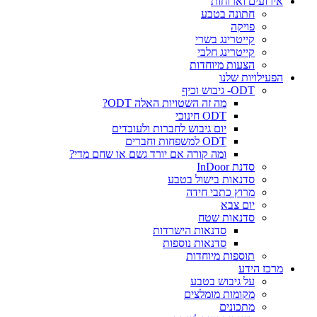
אירועים וארוחות
חתונה בטבע
פויקה
קייטרינג בשרי
קייטרינג חלבי
הצעות מיוחדות
הפעילויות שלנו
ODT- גיבוש וכיף
מה זה השטויות האלה ODT?
ODT חינוכי
יום גיבוש לחברות ולעובדים
ODT למשפחות וחברים
ומה קורה אם יורד גשם או שחם מדי?
סדנת InDoor
סדנאות בישול בטבע
מרוץ כתבי חידה
יום צבא
סדנאות שטח
סדנאות הישרדות
סדנאות נוספות
תוספות מיוחדות
מרכז הידע
על גיבוש בטבע
מקומות מומלצים
מתכונים