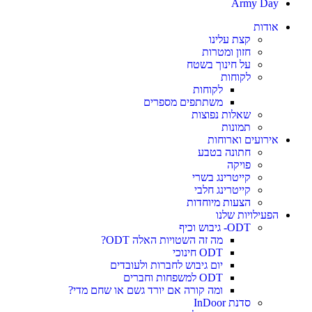
Army Day
אודות
קצת עלינו
חזון ומטרות
על חינוך בשטח
לקוחות
לקוחות
משתתפים מספרים
שאלות נפוצות
תמונות
אירועים וארוחות
חתונה בטבע
פויקה
קייטרינג בשרי
קייטרינג חלבי
הצעות מיוחדות
הפעילויות שלנו
ODT- גיבוש וכיף
מה זה השטויות האלה ODT?
ODT חינוכי
יום גיבוש לחברות ולעובדים
ODT למשפחות וחברים
ומה קורה אם יורד גשם או שחם מדי?
סדנת InDoor