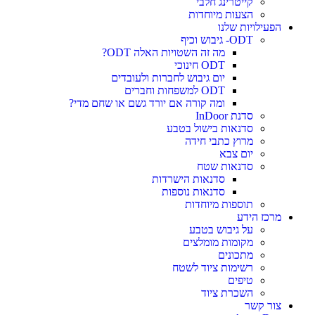
קייטרינג חלבי
הצעות מיוחדות
הפעילויות שלנו
ODT- גיבוש וכיף
מה זה השטויות האלה ODT?
ODT חינוכי
יום גיבוש לחברות ולעובדים
ODT למשפחות וחברים
ומה קורה אם יורד גשם או שחם מדי?
סדנת InDoor
סדנאות בישול בטבע
מרוץ כתבי חידה
יום צבא
סדנאות שטח
סדנאות הישרדות
סדנאות נוספות
תוספות מיוחדות
מרכז הידע
על גיבוש בטבע
מקומות מומלצים
מתכונים
רשימות ציוד לשטח
טיפים
השכרת ציוד
צור קשר