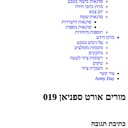
סדנאות בישול בטבע
מרוץ כתבי חידה
יום צבא
סדנאות שטח
סדנאות הישרדות
סדנאות נוספות
תוספות מיוחדות
מרכז הידע
על גיבוש בטבע
מקומות מומלצים
מתכונים
רשימות ציוד לשטח
טיפים
השכרת ציוד
צור קשר
Army Day
מורים אורט ספניאן 019
כתיבת תגובה